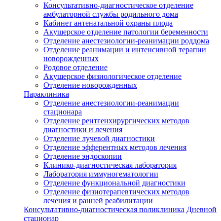
Консультативно-диагностическое отделение
амбулаторной службы родильного дома
Кабинет антенатальной охраны плода
Акушерское отделение патологии беременности
Отделение анестезиологии-реанимации роддома
Отделение реанимации и интенсивной терапии
новорожденных
Родовое отделение
Акушерское физиологическое отделение
Отделение новорожденных
Параклиника
Отделение анестезиологии-реанимации
стационара
Отделение рентгенхирургических методов
диагностики и лечения
Отделение лучевой диагностики
Отделение эфферентных методов лечения
Отделение эндоскопии
Клинико-диагностическая лаборатория
Лаборатория иммуногематологии
Отделение функциональной диагностики
Отделение физиотерапевтических методов
лечения и ранней реабилитации
Консультативно-диагностическая поликлиника
Дневной
стационар