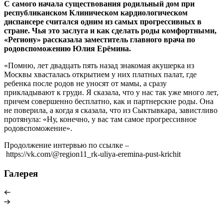
С самого начала существования родильный дом при
республиканском Клиническом кардиологическом
диспансере считался одним из самых прогрессивных в
стране. Чья это заслуга и как сделать роды комфортными,
«Региону» рассказала заместитель главного врача по
родовспоможению Юлия Ерёмина.
«Помню, лет двадцать пять назад знакомая акушерка из
Москвы хвасталась открытием у них платных палат, где
ребенка после родов не уносят от мамы, а сразу
прикладывают к груди. Я сказала, что у нас так уже много лет,
причем совершенно бесплатно, как и партнерские роды. Она
не поверила, а когда я сказала, что из Сыктывкара, завистливо
протянула: «Ну, конечно, у вас там самое прогрессивное
родовспоможение».
Продолжение интервью по ссылке –
https://vk.com/@region11_rk-uliya-eremina-pust-krichit
Галерея